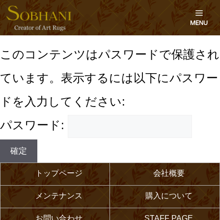
コ
メ
ン
ニ
このコンテンツはパスワードで保護され
ュ
テ
ー
ています。表示するには以下にパスワー
ン
ドを入力してください:
ツ
パスワード:
へ
ス
トップページ
会社概要
キ
メンテナンス
購入について
ッ
お問い合わせ
STAFF PAGE