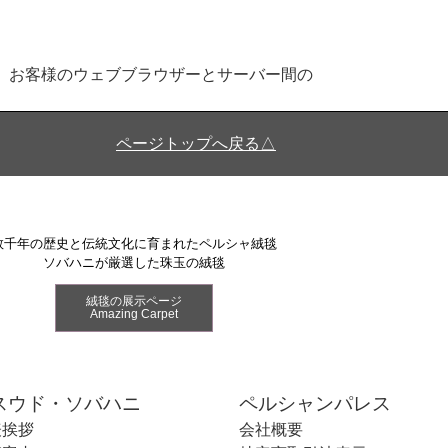
り、お客様のウェブブラウザーとサーバー間の
ページトップへ戻る△
数千年の歴史と伝統文化に育まれたペルシャ絨毯
ソバハニが厳選した珠玉の絨毯
絨毯の展示ページ
Amazing Carpet
スウド・ソバハニ
ペルシャンパレス
表挨拶
会社概要