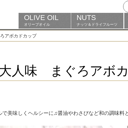
OLIVE OIL
NUTS
オリーブオイル
ナッツ＆ドライフルーツ
ろアボカドカップ
大人味 まぐろアボ
イルで美味しくヘルシーに♫醤油やわさびなど和の調味料