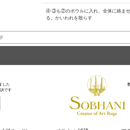
④ ③も②のボウルに入れ、全体に絡ま
る。かいわれを散らす
ド
ました
秘訣です