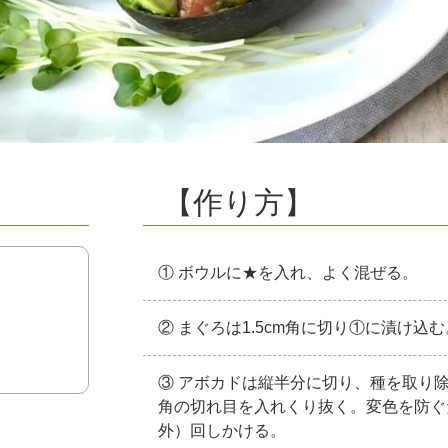
【作り方】
① ボウルに★を入れ、よく混ぜる。
② まぐろは1.5cm角に切り①に漬け込
③ アボカドは縦半分に切り、種を取り除
角の切れ目を入れくり抜く。変色を防ぐ
外）回しかける。