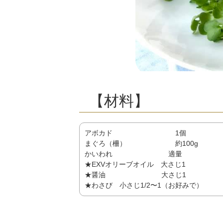
【材料】
アボカド 1個
まぐろ（柵） 約100g
かいわれ 適量
★EXVオリーブオイル 大さじ1
★醤油 大さじ1
★わさび 小さじ1/2〜1（お好みで）