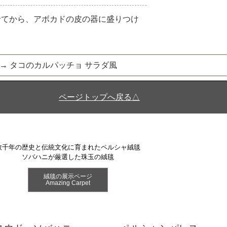
せてから、アボカドの皮の器に盛りつけ
→
タコのカルパッチョ サラダ風
ページトップへ戻る△
数千年の歴史と伝統文化に育まれたペルシャ絨毯
ソバハニが厳選した珠玉の絨毯
絨毯の展示ページ
Amazing Carpet