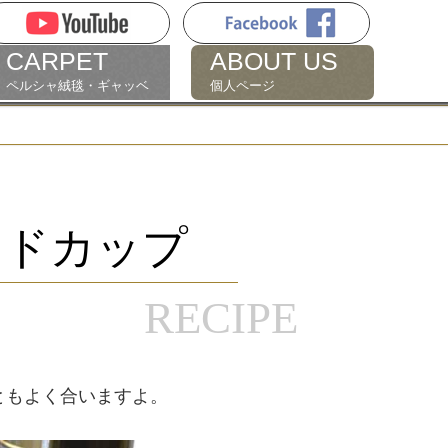
CARPET
ABOUT US
ペルシャ絨毯・ギャッベ
個人ページ
カドカップ
ともよく合いますよ。